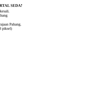
RTAL SEDANG DISELENGGARA. MOHON MAAF ATAS SE
kesali.
ahang
rajaan Pahang.
 piksel)